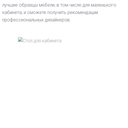
лучшие образцы мебели, в том числе для маленького
кабинета, и сможете получить рекомендации
профессиональных дизайнеров.
Стол для кабинета
Безусловно, стол для кабинета – это
главная составляющая и основа рабочего
пространства. Поэтому отнестись к
выбору письменного стола мы советуем
вам с особой тщательностью. Каким
должен быть стол для домашнего
кабинета?